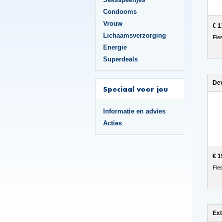
Condooms
Vrouw
€ 1
Lichaamsverzorging
Fle
Energie
Superdeals
Speciaal voor jou
Informatie en advies
Acties
€ 1
Fle
Ext