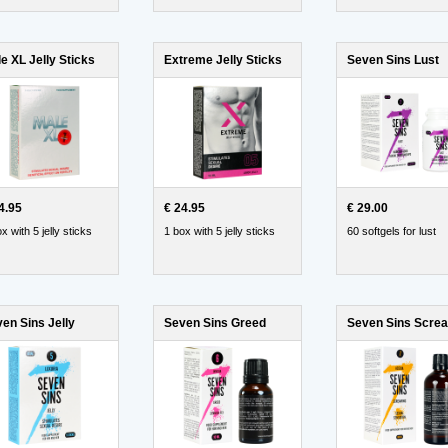
e XL Jelly Sticks
Extreme Jelly Sticks
Seven Sins Lust
4.95
€ 24.95
€ 29.00
x with 5 jelly sticks
1 box with 5 jelly sticks
60 softgels for lust
en Sins Jelly
Seven Sins Greed