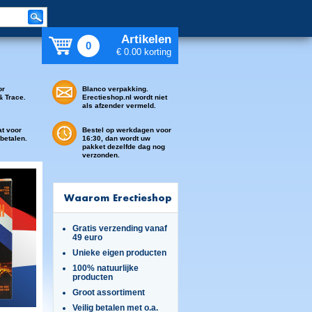
Artikelen
0
€ 0.00 korting
or
Blanco verpakking.
& Trace.
Erectieshop.nl wordt niet
als afzender vermeld.
at voor
Bestel op werkdagen voor
 betalen.
16:30, dan wordt uw
pakket dezelfde dag nog
verzonden.
Waarom Erectieshop
Gratis verzending vanaf
49 euro
Unieke eigen producten
100% natuurlijke
producten
Groot assortiment
Veilig betalen met o.a.