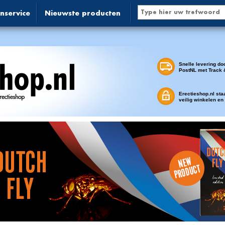
nservice
Nieuwste producten
Snelle levering do
PostNL met Track 
Erectieshop.nl sta
veilig winkelen en