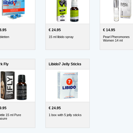
8.95
€ 24.95
€ 14.95
bletten
15 ml libido spray
Pearl Pheromones
Women 14 ml
k Fly
Libido7 Jelly Sticks
9.95
€ 24.95
ttle 15 ml Pure
1 box with 5 jelly sticks
asure