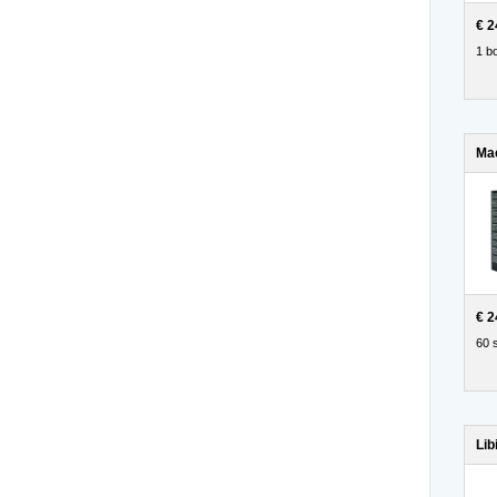
€ 2
1 bo
Mac
€ 2
60 
Lib