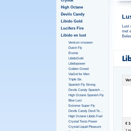
Crystal
High Octane
Devils Candy
Lu
Libido Gold
Lust 
Lucifers Fire
met e
Libido en lust
Bele
Venicon vrouwen
Dutch Fly
Eromix
Li
LibidoGold
Libidopower
Golden Greed
ViaGel for Men
Triple Six
Ve
Spanish Fly Strong
Devils Candy Spanish Fly
High Octane Spanish Fly
Blue Lust
Extreme Super Fly
Devils Candy Devil Tears
High Octane Libido Fuel
Crystal Testo Power
€ 1
Crystal Liquid Pleasure
1 pa