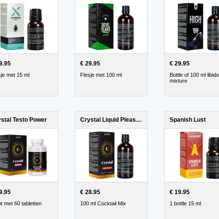
9.95
€ 29.95
€ 29.95
sje met 15 ml
Flesje met 100 ml
Bottle of 100 ml libido
mixture
stal Testo Power
Crystal Liquid Pleasure
Spanish Lust
9.95
€ 28.95
€ 19.95
t met 60 tabletten
100 ml Cocktail Mix
1 bottle 15 ml