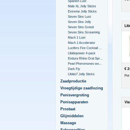
Spanish Lust
Male XL Jelly Sticks
Extreme Jelly Sticks
Seven Sins Lust
Seven Sins Jelly
Lib
Seven Sins Greed
Seven Sins Screaming
Mach 1 Lust
Mach 1 Accelerator
Lucifers Fire Cocktail Mix
Libidopower 4-pack
Endura Rhino Oral Spray
Pearl Pheromones women 14ml
€ 2
Dark Fly
Libido7 Jelly Sticks
Pot
Zaadproductie
Vroegtijdige zaadlozing
Penisvergroting
Penisapparaten
Via
Prostaat
Glijmiddelen
Massage
Seksspeeltjes