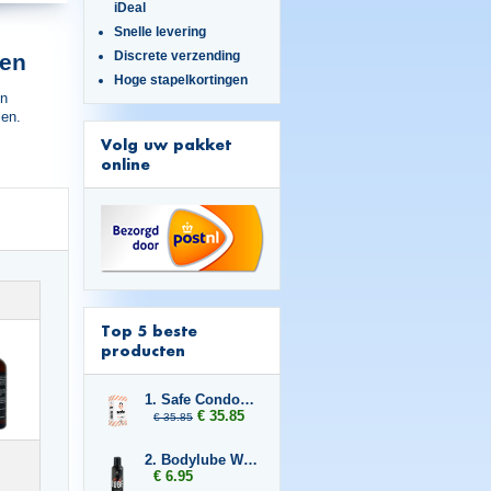
iDeal
Snelle levering
Discrete verzending
pen
Hoge stapelkortingen
en
len.
Volg uw pakket
online
Top 5 beste
producten
1. Safe Condoms Ultra Thin 3x
€ 35.85
€ 35.85
2. Bodylube Water Based 100ml
€ 6.95