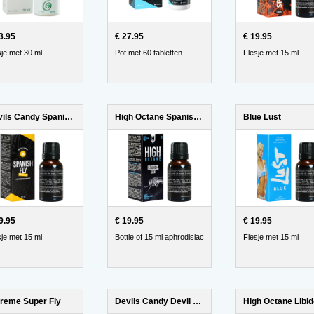
3.95
€ 27.95
€ 19.95
sje met 30 ml
Pot met 60 tabletten
Flesje met 15 ml
Devils Candy Spanish Fly
High Octane Spanish Fly
Blue Lust
9.95
€ 19.95
€ 19.95
sje met 15 ml
Bottle of 15 ml aphrodisiac
Flesje met 15 ml
reme Super Fly
Devils Candy Devil Tears