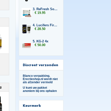
3. ReFresh Sober Up
€ 19.95
4. Lucifers Fire Pussy Tightening Gel
€ 28.50
5. KG-2 4x
€ 50.00
Discreet verzonden
Blanco verpakking.
Erectieshop.nl wordt niet
als afzender vermeld
ng
U kunt uw pakket
anoniem bij ons ophalen
Keurmerk