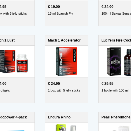
4.95
€ 19.00
€ 24.00
x with 5 jelly sticks
15 ml Spanish Fly
100 ml Sexual Sensa
h 1 Lust
Mach 1 Accelerator
4.00
€ 24.95
€ 29.95
softgels
1 box with 5 jelly sticks
1 bottle with 100 ml
idopower 4-pack
Endura Rhino