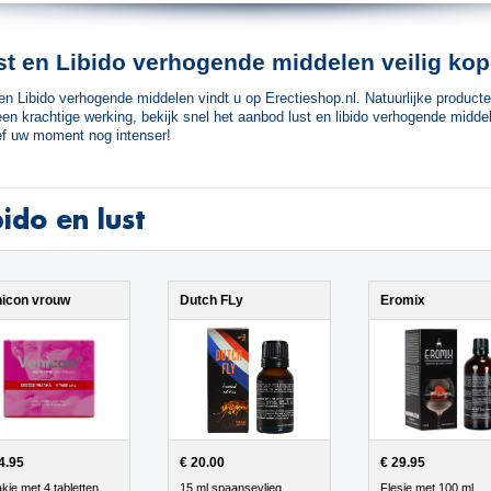
st en Libido verhogende middelen veilig ko
en Libido verhogende middelen vindt u op Erectieshop.nl. Natuurlijke product
en krachtige werking, bekijk snel het aanbod lust en libido verhogende midde
ef uw moment nog intenser!
bido en lust
nicon vrouw
Dutch FLy
Eromix
4.95
€ 20.00
€ 29.95
kje met 4 tabletten
15 ml spaansevlieg
Flesje met 100 ml