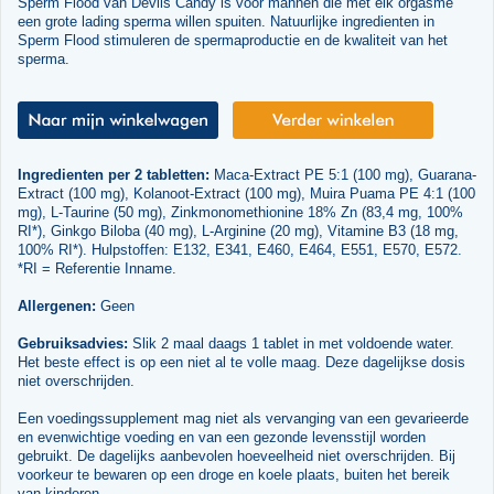
Sperm Flood van Devils Candy is voor mannen die met elk orgasme
een grote lading sperma willen spuiten. Natuurlijke ingredienten in
Sperm Flood stimuleren de spermaproductie en de kwaliteit van het
sperma.
Ingredienten per 2 tabletten:
Maca-Extract PE 5:1 (100 mg), Guarana-
Extract (100 mg), Kolanoot-Extract (100 mg), Muira Puama PE 4:1 (100
mg), L-Taurine (50 mg), Zinkmonomethionine 18% Zn (83,4 mg, 100%
RI*), Ginkgo Biloba (40 mg), L-Arginine (20 mg), Vitamine B3 (18 mg,
100% RI*). Hulpstoffen: E132, E341, E460, E464, E551, E570, E572.
*RI = Referentie Inname.
Allergenen:
Geen
Gebruiksadvies:
Slik 2 maal daags 1 tablet in met voldoende water.
Het beste effect is op een niet al te volle maag. Deze dagelijkse dosis
niet overschrijden.
Een voedingssupplement mag niet als vervanging van een gevarieerde
en evenwichtige voeding en van een gezonde levensstijl worden
gebruikt. De dagelijks aanbevolen hoeveelheid niet overschrijden. Bij
voorkeur te bewaren op een droge en koele plaats, buiten het bereik
van kinderen.