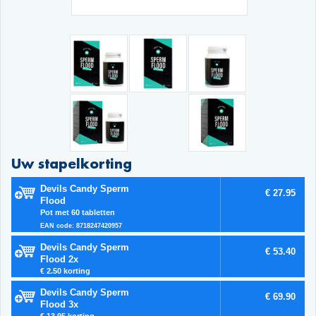
Uw stapelkorting
Devils Candy Sperm
€ 27.95
Flood
Pot met 60 tabletten
EAN code: 8718247420957
Devils Candy Sperm
€ 53.40
Flood 2x
€ 2.50 korting
Devils Candy Sperm
€ 69.90
Flood 3x
€ 13.95 korting