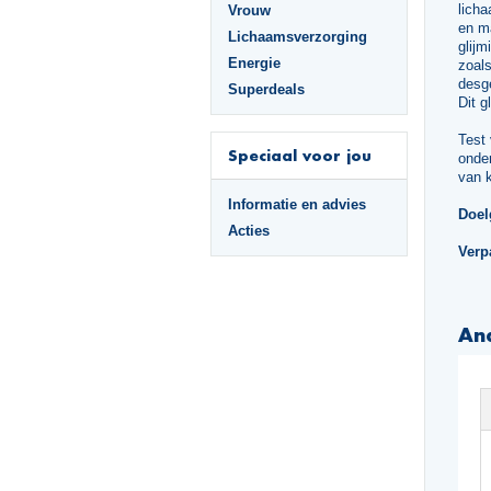
licha
Vrouw
en ma
Lichaamsverzorging
glijm
Energie
zoal
desge
Superdeals
Dit g
Test 
Speciaal voor jou
onder
van 
Informatie en advies
Doel
Acties
Verp
An