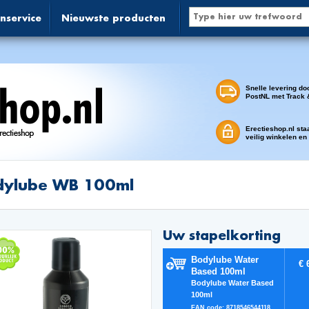
nservice
Nieuwste producten
Snelle levering do
PostNL met Track 
Erectieshop.nl sta
veilig winkelen en
dylube WB 100ml
Uw stapelkorting
Bodylube Water
€ 
Based 100ml
Bodylube Water Based
100ml
EAN code: 8718546544118