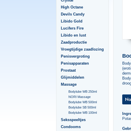
Crystal
High Octane
Devils Candy
Libido Gold
Lucifers Fire
Libido en lust
Zaadproductie
Vroegtijdige zaadlozing
Bod
Penisvergroting
Body
Penisapparaten
(erot
Prostaat
derm
Glijmiddelen
Bodyl
droog
Massage
Bodylube WB 250ml
NORI Massage
Bodylube WB 500ml
Bodylube SB 500ml
Bodylube WB 100ml
Ingr
Pota
Seksspeeltjes
Condooms
Gebr