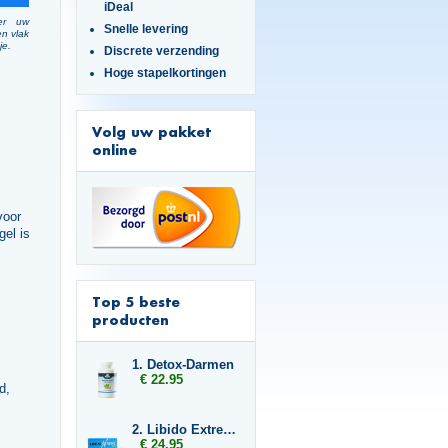
iDeal
er uw
Snelle levering
en vlak
je.
Discrete verzending
Hoge stapelkortingen
Volg uw pakket
online
voor
gel is
Top 5 beste
producten
1. Detox-Darmen
€ 22.95
d,
2. Libido Extreme
€ 24.95