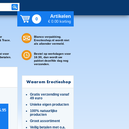
Artikelen
0
€ 0.00 korting
or
Blanco verpakking.
& Trace.
Erectieshop.nl wordt niet
als afzender vermeld.
at voor
Bestel op werkdagen voor
 betalen.
16:30, dan wordt uw
pakket dezelfde dag nog
verzonden.
Waarom Erectieshop
Gratis verzending vanaf
49 euro
Unieke eigen producten
6.95
100% natuurlijke
producten
Groot assortiment
Veilig betalen met o.a.