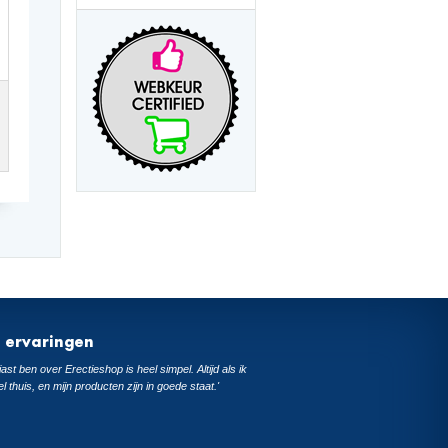
t ervaringen
ast ben over Erectieshop is heel simpel. Altijd als ik
el thuis, en mijn producten zijn in goede staat.'