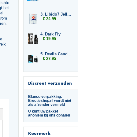
lichte
gt het
el
3. Libido7 Jelly Sticks
arom
€ 24.95
ren.
4. Dark Fly
€ 19.95
de
reik
5. Devils Candy Triple Six
€ 27.95
Discreet verzonden
Blanco verpakking.
Erectieshop.nl wordt niet
als afzender vermeld
U kunt uw pakket
anoniem bij ons ophalen
Keurmerk