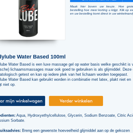
Maak hier boven uw keuze. Hoe grot
bestelling hoe meer korting u krijgt. Klik op e
en uw bestelling komt direct in uw winkelmand
ylube Water Based 100ml
lube Water Based is een luxe massage gel op water basis welke geschikt is 
ische) lichaamsmassages maar ook goed te gebruiken is als glijmiddel. Deze 
atologisch getest en kan op iedere plek van het lichaam worden toegepast.
ube Water Based kan gebruikt worden in combinatie met latex, plakt niet en
t niet op.
edienten:
Aqua, Hydroxyethylcellulose, Glycerin, Sodium Benzoate, Citric Aci
ssium Sorbate.
uiksadvies:
Breng een gewenste hoeveelheid glijmiddel aan op de gekozen