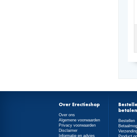
Over Erectieshop
Bestell
betale
Over ons
Algemene voorwaarden
Bestellen
Privacy voorwaarden
Betaalmog
Disclaimer
Verzendin
Informatie en advies
Product o