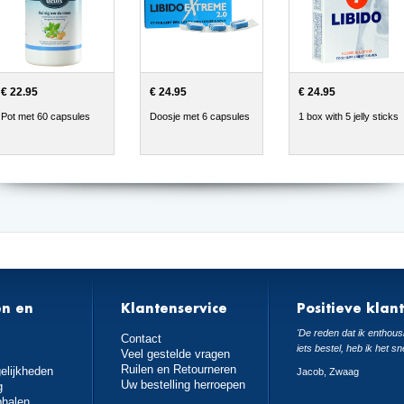
€ 22.95
€ 24.95
€ 24.95
Pot met 60 capsules
Doosje met 6 capsules
1 box with 5 jelly sticks
en en
Klantenservice
Positieve klan
n
'De reden dat ik enthousi
Contact
iets bestel, heb ik het sn
Veel gestelde vragen
Ruilen en Retourneren
elijkheden
Jacob, Zwaag
Uw bestelling herroepen
g
phalen