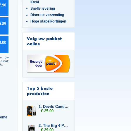
iDeal
7.90
Snelle levering
Discrete verzending
Hoge stapelkortingen
9.85
Volg uw pakket
8.00
online
er uw
en vlak
je.
Top 5 beste
producten
1. Devils Candy Erecta Cream
€ 25.00
creme
2. The Big 4 Pussy Hunter
€ 29.00