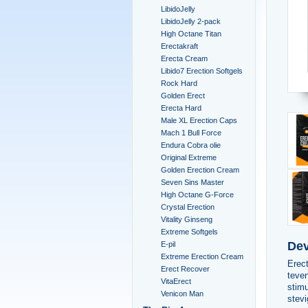
LibidoJelly
LibidoJelly 2-pack
High Octane Titan
Erectakraft
Erecta Cream
Libido7 Erection Softgels
Rock Hard
Golden Erect
Erecta Hard
Male XL Erection Caps
Mach 1 Bull Force
Endura Cobra olie
Original Extreme
Golden Erection Cream
Seven Sins Master
High Octane G-Force
Crystal Erection
Vitality Ginseng
Extreme Softgels
Dev
E-pil
Extreme Erection Cream
Erec
Erect Recover
teven
VitaErect
stimu
Venicon Man
stevi