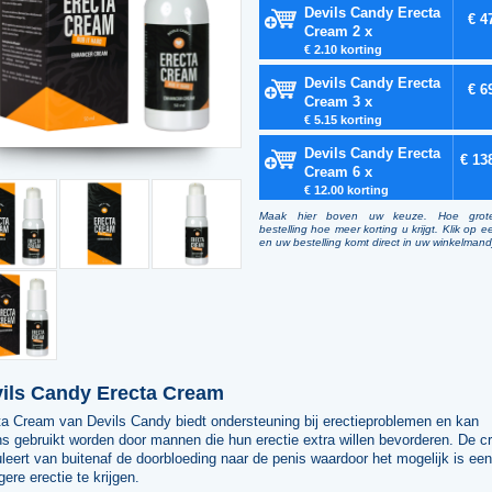
Devils Candy Erecta
€ 4
Cream 2 x
€ 2.10 korting
Devils Candy Erecta
€ 6
Cream 3 x
€ 5.15 korting
Devils Candy Erecta
€ 13
Cream 6 x
€ 12.00 korting
Maak hier boven uw keuze. Hoe grot
bestelling hoe meer korting u krijgt. Klik op e
en uw bestelling komt direct in uw winkelmand
ils Candy Erecta Cream
ta Cream van Devils Candy biedt ondersteuning bij erectieproblemen en kan
s gebruikt worden door mannen die hun erectie extra willen bevorderen. De 
leert van buitenaf de doorbloeding naar de penis waardoor het mogelijk is een
gere erectie te krijgen.