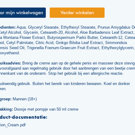
edienten:
Aqua, Glyceryl Stearate, Ethylhexyl Stearate, Prunus Amygdalus D
Cetyl Alcohol, Glycerin, Ceteareth-20, Alcohol, Aloe Barbadensis Leaf Extract,
a Montana Flower Extract, Butyrospermum Parkii Butter, Ceteareth-12, Cetea
ol, Cetyl Palmitate, Citric Acid, Ginkgo Biloba Leaf Extract, Simmondsia
nsis Seed Oil, Trigonella Foenum-Graecum Fruit Extract, Ethylhexylglycerin,
oxyethanol.
uiksadvies:
Breng de creme aan op de gehele penis en masseer deze stevig 
 voorafgaand aan regelmatig gebruik door het aanbrengen van een beetje cre
nnenkant van de onderarm. Stop het gebruik bij een allergische reactie.
uitwendig gebruik. Buiten het bereik van kinderen bewaren. Koel en donker
ren.
groep:
Mannen (18+)
akking:
Doosje met pompje van 50 ml creme
duct-documentatie:
tion_Cream.pdf