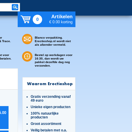
Artikelen
0
€ 0.00 korting
or
Blanco verpakking.
& Trace.
Erectieshop.nl wordt niet
als afzender vermeld.
at voor
Bestel op werkdagen voor
 betalen.
16:30, dan wordt uw
pakket dezelfde dag nog
verzonden.
Waarom Erectieshop
Gratis verzending vanaf
49 euro
Unieke eigen producten
5.00
100% natuurlijke
producten
Groot assortiment
Veilig betalen met o.a.