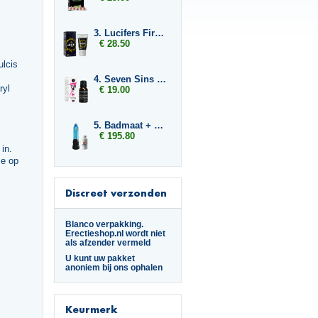
3. Lucifers Fire Pussy Tightening Gel
€ 28.50
ulcis
4. Seven Sins Greed
ryl
€ 19.00
5. Badmaat + 3x Libido7
€ 195.80
in.
me op
Discreet verzonden
Blanco verpakking.
Erectieshop.nl wordt niet
als afzender vermeld
U kunt uw pakket
anoniem bij ons ophalen
Keurmerk