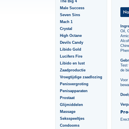
The Big 4
Male Success
Seven Sins
Mach 1
Ingr
Crystal
Oil, 
High Octane
Arnic
Alcoh
Devils Candy
Chine
Libido Gold
Phen
Lucifers Fire
Gebr
Libido en lust
Test
Zaadproductie
de bi
Vroegtijdige zaadlozing
Voor 
Penisvergroting
bewa
Penisapparaten
Doel
Prostaat
Verp
Glijmiddelen
Pro
Massage
Seksspeeltjes
Erec
Condooms