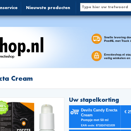
nservice
Nieuwste producten
Snelle levering do
PostNL met Track 
Erectieshop.nl sta
veilig winkelen en
cta Cream
Uw stapelkorting
Devils Candy Erecta
€ 2
Cream
Pompje met 50 ml
EAN code: 8718247421039