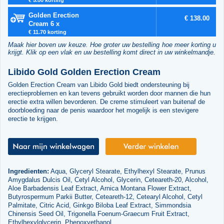
Golden Erection
€ 138.00
Cream 6 x
€ 11.70 korting
Maak hier boven uw keuze. Hoe groter uw bestelling hoe meer korting u
krijgt. Klik op een vlak en uw bestelling komt direct in uw winkelmandje.
Libido Gold Golden Erection Cream
Golden Erection Cream van Libido Gold biedt ondersteuning bij
erectieproblemen en kan tevens gebruikt worden door mannen die hun
erectie extra willen bevorderen. De creme stimuleert van buitenaf de
doorbloeding naar de penis waardoor het mogelijk is een stevigere
erectie te krijgen.
Ingredienten:
Aqua, Glyceryl Stearate, Ethylhexyl Stearate, Prunus
Amygdalus Dulcis Oil, Cetyl Alcohol, Glycerin, Ceteareth-20, Alcohol,
Aloe Barbadensis Leaf Extract, Arnica Montana Flower Extract,
Butyrospermum Parkii Butter, Ceteareth-12, Cetearyl Alcohol, Cetyl
Palmitate, Citric Acid, Ginkgo Biloba Leaf Extract, Simmondsia
Chinensis Seed Oil, Trigonella Foenum-Graecum Fruit Extract,
Ethylhexylglycerin, Phenoxyethanol.