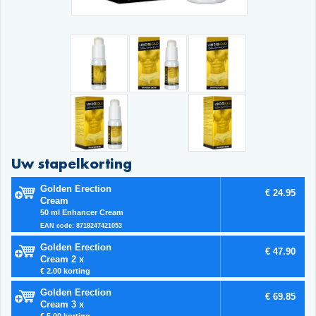
Uw stapelkorting
Golden Erection
€ 24.95
Cream
50 ml Enhancer Cream
EAN code: 8718247421053
Golden Erection
€ 47.90
Cream 2 x
€ 2.00 korting
Golden Erection
€ 69.85
Cream 3 x
€ 5.00 korting