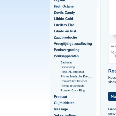
Crystal
High Octane
Devils Candy
Libido Gold
Lucifers Fire
Libido en lust
Zaadproductie
Vroegtijdige zaadlozing
Penisvergroting
Penisapparaten
Badmaat
Libidopomp
Roo
Penis XL Stretcher
Primus Medische Erectiepomp
Roost
Comfort Kit Stretcher
slan
Primus drukringen
Rooster Cock Ring
Prostaat
Glijmiddelen
Gebr
Massage
eenvo
Seksspeeltjes