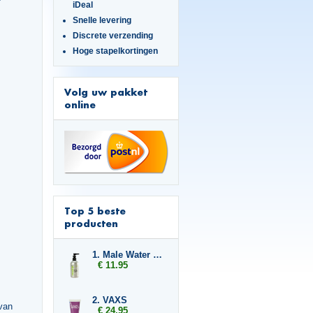
iDeal
Snelle levering
Discrete verzending
Hoge stapelkortingen
Volg uw pakket
online
Top 5 beste
producten
1. Male Water Based 250ml
€ 11.95
2. VAXS
 van
€ 24.95