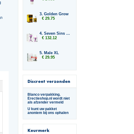
g
3. Golden Grow
an
€ 29.75
4. Seven Sins Lust 6 x
€ 132.12
5. Male XL
€ 29.95
Discreet verzonden
Blanco verpakking.
Erectieshop.nl wordt niet
als afzender vermeld
U kunt uw pakket
anoniem bij ons ophalen
Keurmerk