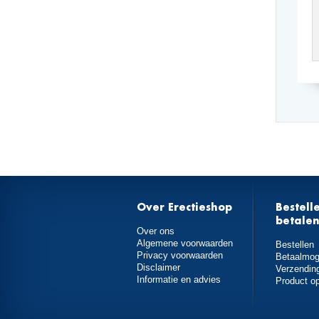
Over Erectieshop
Bestell
betale
Over ons
Algemene voorwaarden
Bestellen
Privacy voorwaarden
Betaalmog
Disclaimer
Verzendin
Informatie en advies
Product o