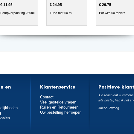
€ 11.95
€ 24.95
€ 29.75
Pompverpakking 250ml
Tube met 50 ml
Pot with 60 tablets
en en
Klantenservice
Positieve klan
n
'De reden dat ik enthousi
Contact
iets bestel, heb ik het sn
Veel gestelde vragen
Ruilen en Retourneren
elijkheden
Jacob, Zwaag
Uw bestelling herroepen
g
phalen