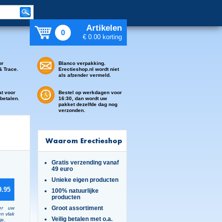
Artikelen
0
€ 0.00 korting
or
Blanco verpakking.
& Trace.
Erectieshop.nl wordt niet
als afzender vermeld.
at voor
Bestel op werkdagen voor
 betalen.
16:30, dan wordt uw
pakket dezelfde dag nog
verzonden.
Waarom Erectieshop
Gratis verzending vanaf
49 euro
Unieke eigen producten
9.95
100% natuurlijke
producten
Groot assortiment
er uw
en vlak
Veilig betalen met o.a.
je.