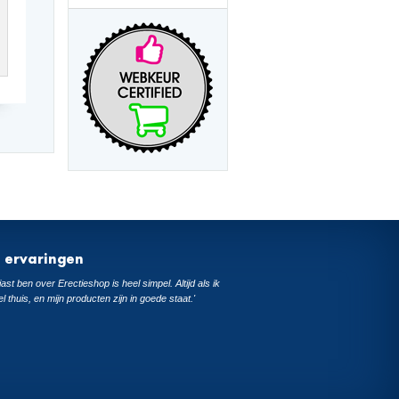
t ervaringen
ast ben over Erectieshop is heel simpel. Altijd als ik
el thuis, en mijn producten zijn in goede staat.'