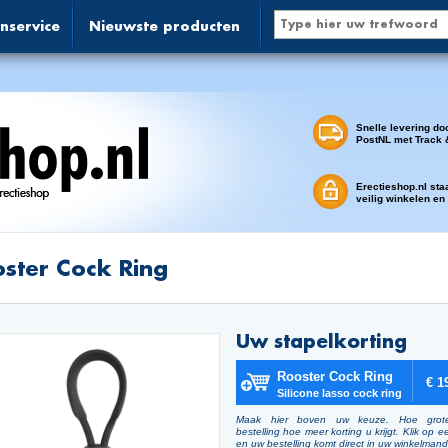
nservice
Nieuwste producten
Snelle levering do
PostNL met Track 
Erectieshop.nl sta
veilig winkelen en
ster Cock Ring
Uw stapelkorting
Rooster Cock Ring
€ 1
Silicone lasso cock ring
Maak hier boven uw keuze. Hoe grot
bestelling hoe meer korting u krijgt. Klik op e
en uw bestelling komt direct in uw winkelmand