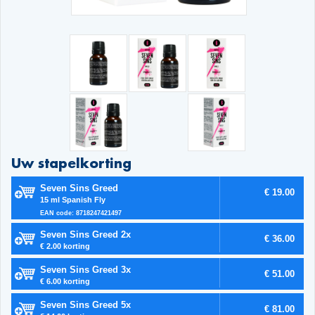
Uw stapelkorting
Seven Sins Greed
€ 19.00
15 ml Spanish Fly
EAN code: 8718247421497
Seven Sins Greed 2x
€ 36.00
€ 2.00 korting
Seven Sins Greed 3x
€ 51.00
€ 6.00 korting
Seven Sins Greed 5x
€ 81.00