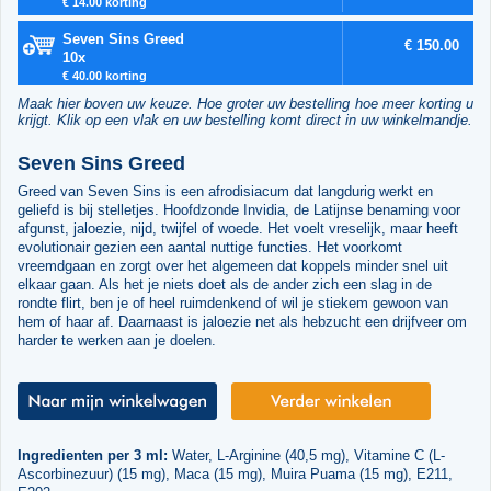
€ 14.00 korting
Seven Sins Greed
€ 150.00
10x
€ 40.00 korting
Maak hier boven uw keuze. Hoe groter uw bestelling hoe meer korting u
krijgt. Klik op een vlak en uw bestelling komt direct in uw winkelmandje.
Seven Sins Greed
Greed van Seven Sins is een afrodisiacum dat langdurig werkt en
geliefd is bij stelletjes. Hoofdzonde Invidia, de Latijnse benaming voor
afgunst, jaloezie, nijd, twijfel of woede. Het voelt vreselijk, maar heeft
evolutionair gezien een aantal nuttige functies. Het voorkomt
vreemdgaan en zorgt over het algemeen dat koppels minder snel uit
elkaar gaan. Als het je niets doet als de ander zich een slag in de
rondte flirt, ben je of heel ruimdenkend of wil je stiekem gewoon van
hem of haar af. Daarnaast is jaloezie net als hebzucht een drijfveer om
harder te werken aan je doelen.
Ingredienten per 3 ml:
Water, L-Arginine (40,5 mg), Vitamine C (L-
Ascorbinezuur) (15 mg), Maca (15 mg), Muira Puama (15 mg), E211,