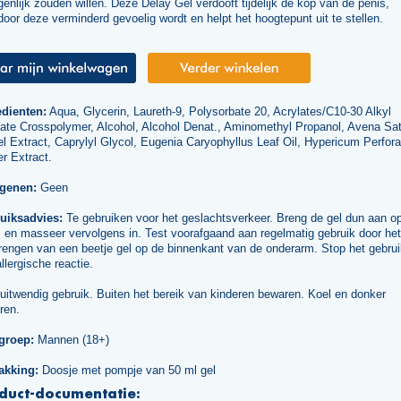
igenlijk zouden willen. Deze Delay Gel verdooft tijdelijk de kop van de penis,
oor deze verminderd gevoelig wordt en helpt het hoogtepunt uit te stellen.
edienten:
Aqua, Glycerin, Laureth-9, Polysorbate 20, Acrylates/C10-30 Alkyl
late Crosspolymer, Alcohol, Alcohol Denat., Aminomethyl Propanol, Avena Sat
l Extract, Caprylyl Glycol, Eugenia Caryophyllus Leaf Oil, Hypericum Perfor
r Extract.
rgenen:
Geen
uiksadvies:
Te gebruiken voor het geslachtsverkeer. Breng de gel dun aan o
 en masseer vervolgens in. Test voorafgaand aan regelmatig gebruik door het
engen van een beetje gel op de binnenkant van de onderarm. Stop het gebruik
llergische reactie.
uitwendig gebruik. Buiten het bereik van kinderen bewaren. Koel en donker
ren.
groep:
Mannen (18+)
akking:
Doosje met pompje van 50 ml gel
duct-documentatie: