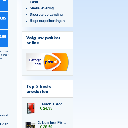
7.90
iDeal
Snelle levering
Discrete verzending
9.85
Hoge stapelkortingen
8.00
Volg uw pakket
online
er uw
en vlak
je.
Top 5 beste
producten
1. Mach 1 Accelerator
€ 24.95
dat u
2. Lucifers Fire Pussy Tightening Gel
r dan
€ 28.50