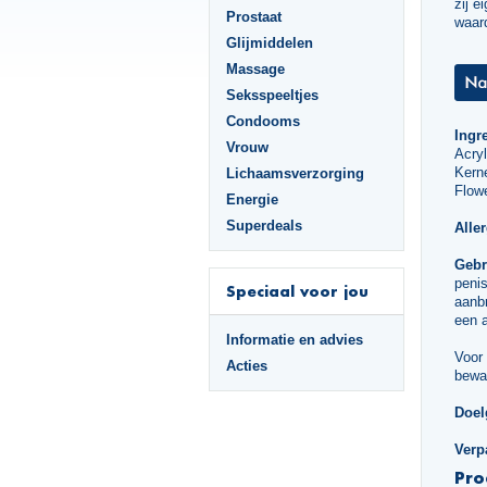
zij e
Prostaat
waard
Glijmiddelen
Massage
Seksspeeltjes
Condooms
Ingr
Vrouw
Acry
Kerne
Lichaamsverzorging
Flowe
Energie
Superdeals
Alle
Gebr
penis
Speciaal voor jou
aanbr
een a
Informatie en advies
Voor 
Acties
bewa
Doel
Verp
Pro