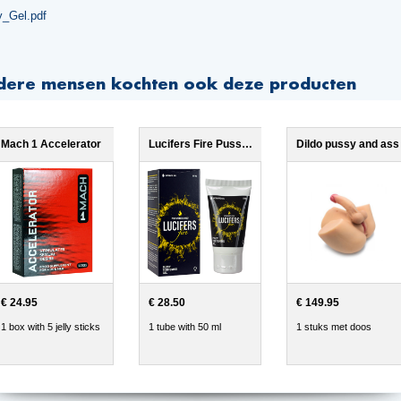
y_Gel.pdf
dere mensen kochten ook deze producten
Mach 1 Accelerator
Lucifers Fire Pussy Tightening Gel
Dildo pussy and ass
€ 24.95
€ 28.50
€ 149.95
1 box with 5 jelly sticks
1 tube with 50 ml
1 stuks met doos