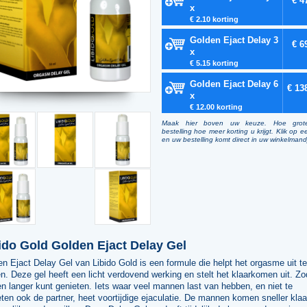
€ 4
x
€ 2.10 korting
Golden Ejact Delay 3
€ 6
x
€ 5.15 korting
Golden Ejact Delay 6
€ 13
x
€ 12.00 korting
Maak hier boven uw keuze. Hoe grot
bestelling hoe meer korting u krijgt. Klik op e
en uw bestelling komt direct in uw winkelmand
ido Gold Golden Ejact Delay Gel
n Ejact Delay Gel van Libido Gold is een formule die helpt het orgasme uit te
en. Deze gel heeft een licht verdovend werking en stelt het klaarkomen uit. Zo
 langer kunt genieten. Iets waar veel mannen last van hebben, en niet te
ten ook de partner, heet voortijdige ejaculatie. De mannen komen sneller klaa