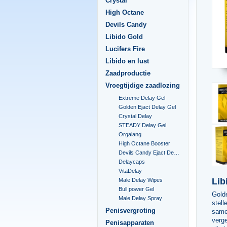
Crystal
High Octane
Devils Candy
Libido Gold
Lucifers Fire
Libido en lust
Zaadproductie
Vroegtijdige zaadlozing
Extreme Delay Gel
Golden Ejact Delay Gel
Crystal Delay
STEADY Delay Gel
Orgalang
High Octane Booster
Devils Candy Ejact Delay Gel
Delaycaps
VitaDelay
Lib
Male Delay Wipes
Bull power Gel
Golde
Male Delay Spray
stell
Penisvergroting
samen
verge
Penisapparaten