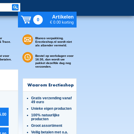
Artikelen
0
€ 0.00 korting
or
Blanco verpakking.
& Trace.
Erectieshop.nl wordt niet
als afzender vermeld.
at voor
Bestel op werkdagen voor
 betalen.
16:30, dan wordt uw
pakket dezelfde dag nog
verzonden.
Waarom Erectieshop
Gratis verzending vanaf
49 euro
Unieke eigen producten
5.00
100% natuurlijke
producten
Groot assortiment
Veilig betalen met o.a.