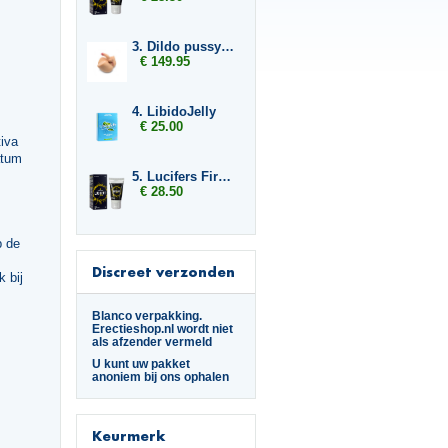
3. Dildo pussy and ass
€ 149.95
4. LibidoJelly
€ 25.00
iva
atum
5. Lucifers Fire Pussy Tightening Gel
€ 28.50
p de
Discreet verzonden
 bij
Blanco verpakking.
Erectieshop.nl wordt niet
als afzender vermeld
U kunt uw pakket
anoniem bij ons ophalen
Keurmerk