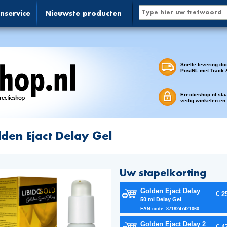
nservice
Nieuwste producten
Snelle levering do
PostNL met Track 
Erectieshop.nl sta
veilig winkelen en
den Ejact Delay Gel
Uw stapelkorting
Golden Ejact Delay
€ 2
50 ml Delay Gel
EAN code: 8718247421060
Golden Ejact Delay 2