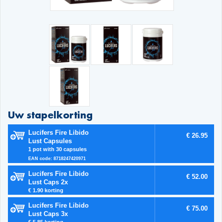
Uw stapelkorting
Lucifers Fire Libido
€ 26.95
Lust Capsules
1 pot with 30 capsules
EAN code: 8718247420971
Lucifers Fire Libido
€ 52.00
Lust Caps 2x
€ 1.90 korting
Lucifers Fire Libido
€ 75.00
Lust Caps 3x
€ 5.85 korting