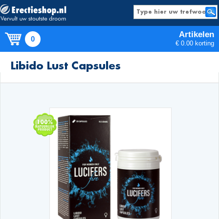
Artikelen
0
€ 0.00 korting
Producten
Libido Lust Capsules