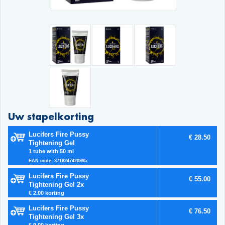
Uw stapelkorting
Lucifers Fire Pussy
€ 28.50
Tightening Gel
1 tube with 50 ml
EAN code: 8718247420995
Lucifers Fire Pussy
€ 55.00
Tightening Gel 2x
€ 2.00 korting
Lucifers Fire Pussy
€ 76.50
Tightening Gel 3x
€ 9.00 korting