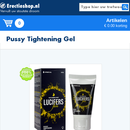
Artikelen
0
€ 0.00 korting
Producten
Pussy Tightening Gel