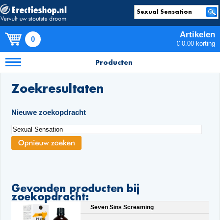
Artikelen
0
€ 0.00 korting
Producten
Zoekresultaten
Nieuwe zoekopdracht
Gevonden producten bij
zoekopdracht:
Seven Sins Screaming